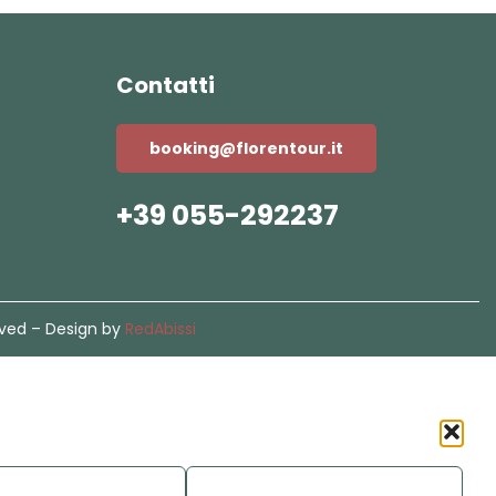
Contatti
booking@florentour.it
+39 055-292237
rved – Design by
RedAbissi