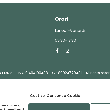
Orari
Lunedì–Venerdì
09:30-13:30
NTOUR
– P.IVA: 01494100488 – CF: 80024770481 – All rights rese
Gestisci Consenso Cookie
r memorizzare e/o
e ci permetterà di