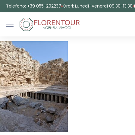
Telefono: +39 055-292237
Orari: Lunedì–Venerdì 09:30-13:30