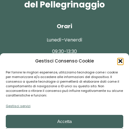
del Pellegrinaggio
Orari
Lunedì–Venerdì
09:30-13:30
Gestisci Consenso Cookie
Per fornire le migliori esperienze, utilizziamo tecnologie come i cookie
per memorizzare e/o accedere alle informazioni del dispositivo. Il
consenso a queste tecnologie ci permetterà di elaborare dati come il
Contatti
comportamento di navigazione o ID unici su questo sito. Non
acconsentire o ritirare il consenso può influire negativamente su alcune
caratteristiche e funzioni.
booking@florentour.it
Gestisci servizi
+39 055-292237
Accetta