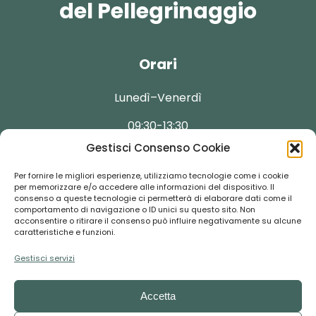
del Pellegrinaggio
Orari
Lunedì–Venerdì
09:30-13:30
Gestisci Consenso Cookie
Per fornire le migliori esperienze, utilizziamo tecnologie come i cookie
per memorizzare e/o accedere alle informazioni del dispositivo. Il
consenso a queste tecnologie ci permetterà di elaborare dati come il
Contatti
comportamento di navigazione o ID unici su questo sito. Non
acconsentire o ritirare il consenso può influire negativamente su alcune
caratteristiche e funzioni.
booking@florentour.it
Gestisci servizi
+39 055-292237
Accetta