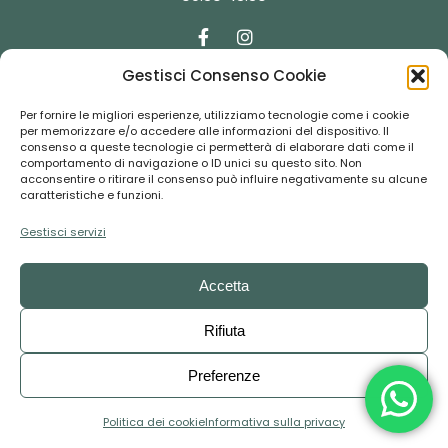
Gestisci Consenso Cookie
Contatti
Per fornire le migliori esperienze, utilizziamo tecnologie come i cookie
per memorizzare e/o accedere alle informazioni del dispositivo. Il
consenso a queste tecnologie ci permetterà di elaborare dati come il
comportamento di navigazione o ID unici su questo sito. Non
booking@florentour.it
acconsentire o ritirare il consenso può influire negativamente su alcune
caratteristiche e funzioni.
+39 055-292237
Gestisci servizi
Accetta
Copyright © 2024
FLORENTOUR
– P.IVA: 01494100488 – CF:
Rifiuta
80024770481 – All rights reserved – Design by
RedAbissi
Preferenze
Politica dei cookie
Informativa sulla privacy