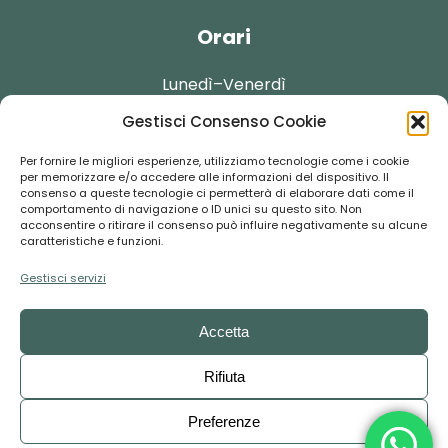
Orari
Lunedì–Venerdì
Gestisci Consenso Cookie
09:30-13:30
Per fornire le migliori esperienze, utilizziamo tecnologie come i cookie
per memorizzare e/o accedere alle informazioni del dispositivo. Il
consenso a queste tecnologie ci permetterà di elaborare dati come il
comportamento di navigazione o ID unici su questo sito. Non
acconsentire o ritirare il consenso può influire negativamente su alcune
Contatti
caratteristiche e funzioni.
Gestisci servizi
booking@florentour.it
Accetta
+39 055-292237
Rifiuta
Preferenze