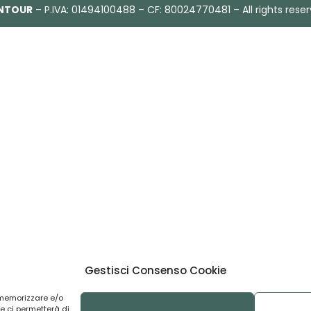
NTOUR
– P.IVA: 01494100488 – CF: 80024770481 – All rights rese
Gestisci Consenso Cookie
r memorizzare e/o
e ci permetterà di