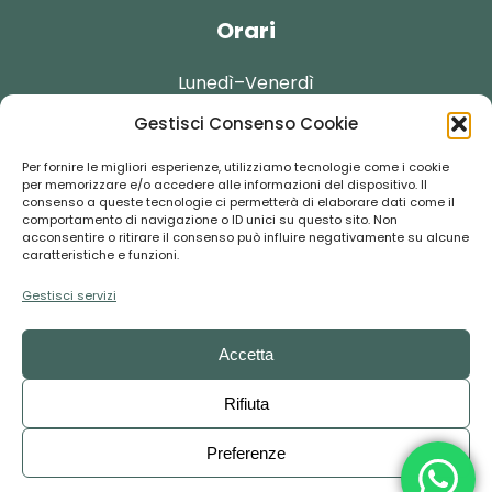
Orari
Lunedì–Venerdì
Gestisci Consenso Cookie
09:30-13:30
Per fornire le migliori esperienze, utilizziamo tecnologie come i cookie
per memorizzare e/o accedere alle informazioni del dispositivo. Il
consenso a queste tecnologie ci permetterà di elaborare dati come il
comportamento di navigazione o ID unici su questo sito. Non
acconsentire o ritirare il consenso può influire negativamente su alcune
Contatti
caratteristiche e funzioni.
Gestisci servizi
booking@florentour.it
Accetta
+39 055-292237
Rifiuta
Preferenze
Copyright © 2024
FLORENTOUR
– P.IVA: 01494100488 – CF: