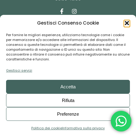
Gestisci Consenso Cookie
Contatti
Per fornire le migliori esperienze, utilizziamo tecnologie come i cookie
per memorizzare e/o accedere alle informazioni del dispositivo. Il
consenso a queste tecnologie ci permetterà di elaborare dati come il
comportamento di navigazione o ID unici su questo sito. Non
booking@florentour.it
acconsentire o ritirare il consenso può influire negativamente su alcune
caratteristiche e funzioni.
+39 055-292237
Gestisci servizi
Accetta
Copyright © 2024
FLORENTOUR
– P.IVA: 01494100488 – CF:
Rifiuta
80024770481 – All rights reserved – Design by
RedAbissi
Preferenze
Politica dei cookie
Informativa sulla privacy