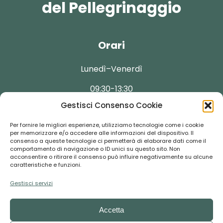
del Pellegrinaggio
Orari
Lunedì–Venerdì
09:30-13:30
Gestisci Consenso Cookie
Per fornire le migliori esperienze, utilizziamo tecnologie come i cookie
per memorizzare e/o accedere alle informazioni del dispositivo. Il
consenso a queste tecnologie ci permetterà di elaborare dati come il
Contatti
comportamento di navigazione o ID unici su questo sito. Non
acconsentire o ritirare il consenso può influire negativamente su alcune
caratteristiche e funzioni.
booking@florentour.it
Gestisci servizi
+39 055-292237
Accetta