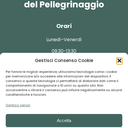
del Pellegrinaggio
Orari
Lunedì–Venerdì
09:30-13:30
Gestisci Consenso Cookie
Per fornire le migliori esperienze, utilizziamo tecnologie come i cookie
per memorizzare e/o accedere alle informazioni del dispositivo. Il
consenso a queste tecnologie ci permetterà di elaborare dati come il
Contatti
comportamento di navigazione o ID unici su questo sito. Non
acconsentire o ritirare il consenso può influire negativamente su alcune
caratteristiche e funzioni.
booking@florentour.it
Gestisci servizi
+39 055-292237
Accetta