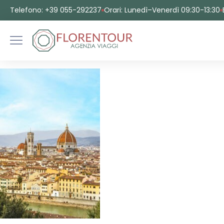
Telefono: +39 055-292237
Orari: Lunedì–Venerdì 09:30-13:30