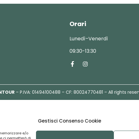
Orari
Lunedì–Venerdì
09:30-13:30
NTOUR
– P.IVA: 01494100488 – CF: 80024770481 – All rights rese
Gestisci Consenso Cookie
r memorizzare e/o
e ci permetterà di