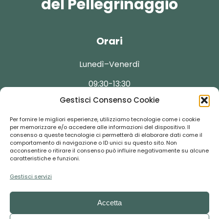
del Pellegrinaggio
Orari
Lunedì–Venerdì
09:30-13:30
Gestisci Consenso Cookie
Per fornire le migliori esperienze, utilizziamo tecnologie come i cookie
per memorizzare e/o accedere alle informazioni del dispositivo. Il
consenso a queste tecnologie ci permetterà di elaborare dati come il
Contatti
comportamento di navigazione o ID unici su questo sito. Non
acconsentire o ritirare il consenso può influire negativamente su alcune
caratteristiche e funzioni.
booking@florentour.it
Gestisci servizi
+39 055-292237
Accetta