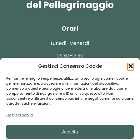
del Pellegrinaggio
Orari
Lunedì–Venerdì
09:30-13:30
Gestisci Consenso Cookie
Per fornire le migliori esperienze, utilizziamo tecnologie come i cookie
per memorizzare e/o accedere alle informazioni del dispositivo. Il
consenso a queste tecnologie ci permetterà di elaborare dati come il
Contatti
comportamento di navigazione o ID unici su questo sito. Non
acconsentire o ritirare il consenso può influire negativamente su alcune
caratteristiche e funzioni.
booking@florentour.it
Gestisci servizi
+39 055-292237
Accetta