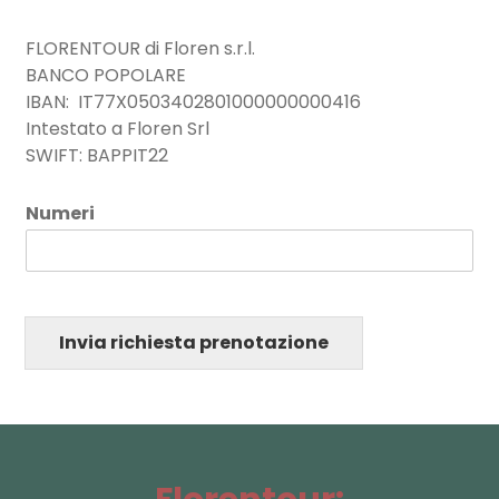
FLORENTOUR di Floren s.r.l.
BANCO POPOLARE
IBAN: IT77X0503402801000000000416
Intestato a Floren Srl
SWIFT: BAPPIT22
*
Numeri
e
e
m
i
s
s
Invia richiesta prenotazione
i
o
n
e