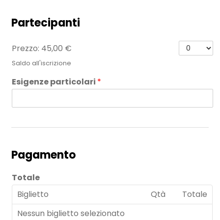
Partecipanti
S
Prezzo:
45,00 €
a
Saldo all'iscrizione
l
d
Esigenze particolari
*
o
a
l
l
'
i
s
c
Pagamento
r
i
Totale
z
i
Biglietto
Qtà
Totale
o
n
Nessun biglietto selezionato